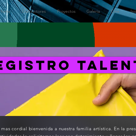
Home
Glat Actores
Proyectos
Galería
Cine
In
EGISTRO TALEN
a mas
cordial bienvenida a nuestra familia
artística.
En la
pres