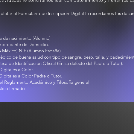
ctividades le solicitamos leer con detenimiento y llenar los
letar el Formulario de Inscripción Digital le recordamos los docu
a de nacimiento (Alumno)
probante de Domicilio.
 México) NIF (Alumno España)
édico de buena salud con tipo de sangre, peso, talla, y padecimien
tica de Identificación Oficial (En su defecto del Padre o Tutor).
Digitales a Color.
 Digitales a Color Padre o Tutor.
el Reglamento Académico y Filosofía general.
stico firmado