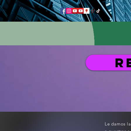
R
Le
damos l