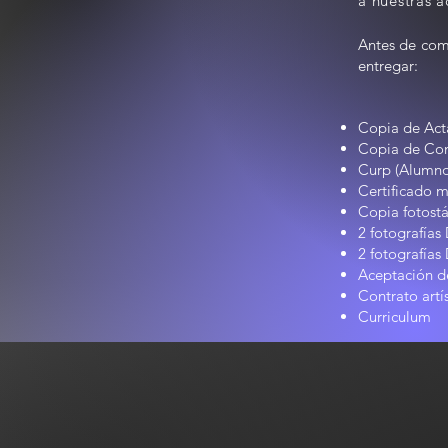
a nuestras
a
Antes de comp
entregar:
Copia de Act
Copia de Com
Curp (Alumno
Certificado m
Copia fotostá
2 fotografías 
2 fotografías
Aceptación d
Contrato artí
Curriculum