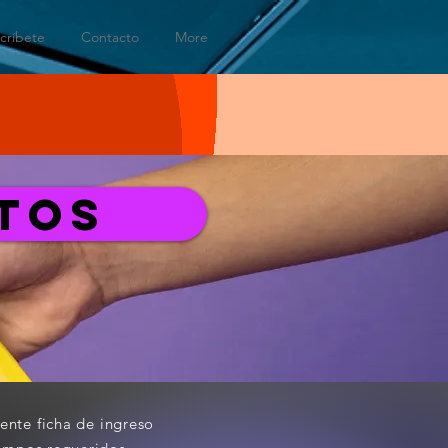
scríbete
Contacto
More
TOS
ente ficha de
ingreso